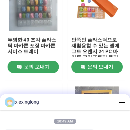
우리 에 관한 것
공장 투어
투명한 40 조각 플라스
안쪽인 플라스틱으로
틱 마카론 포장 마카론
재활용할 수 있는 엘에
서비스 트레이
그트 오렌지 24 PC 마
품질 관리
카롱 크라프트지 용지
함
문의 보내기
문의 보내기
저희와 연락
뉴스
xiexinglong
사건
10:49 AM
EPS EPP 폼