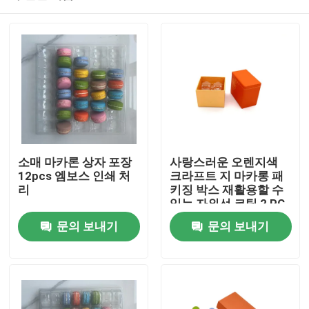
소매 마카론 상자 포장
사랑스러운 오렌지색
12pcs 엠보스 인쇄 처
크라프트 지 마카롱 패
리
키징 박스 재활용할 수
있는 자외선 코팅 2 PC
집
문의 보내기
문의 보내기
제품
비디오