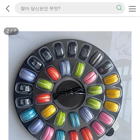
2
/
7