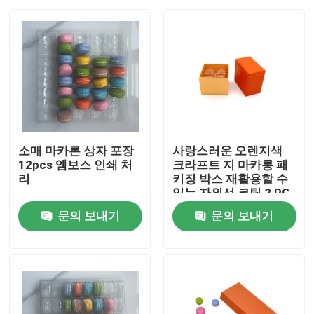
소매 마카론 상자 포장
사랑스러운 오렌지색
12pcs 엠보스 인쇄 처
크라프트 지 마카롱 패
리
키징 박스 재활용할 수
있는 자외선 코팅 2 PC
문의 보내기
문의 보내기
집
제품
비디오