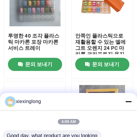
우리 에 관한 것
투명한 40 조각 플라스
안쪽인 플라스틱으로
공장 투어
틱 마카론 포장 마카론
재활용할 수 있는 엘에
서비스 트레이
그트 오렌지 24 PC 마
카롱 크라프트지 용지
품질 관리
함
문의 보내기
문의 보내기
저희와 연락
뉴스
xiexinglong
사건
4:09 AM
EPS EPP 폼
Good day, what product are you looking 