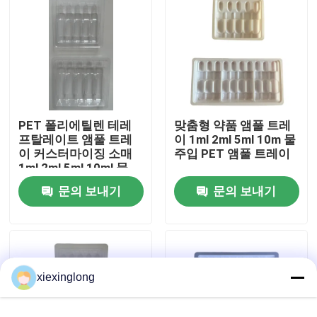
우리 에 관한 것
공장 투어
PET 폴리에틸렌 테레
맞춤형 약품 앰풀 트레
품질 관리
프탈레이트 앰풀 트레
이 1ml 2ml 5ml 10m 물
이 커스터마이징 소매
주입 PET 앰풀 트레이
1ml 2ml 5ml 10ml 물
저희와 연락
주입 앰풀 트레이 커스
문의 보내기
문의 보내기
터마이징
뉴스
사건
xiexinglong
EPS EPP 폼