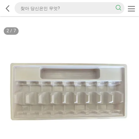
2
/
7