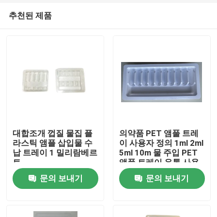
추천된 제품
대합조개 껍질 물집 플
의약품 PET 앰풀 트레
라스틱 앰플 삽입물 수
이 사용자 정의 1ml 2ml
납 트레이 1 밀리람베르
5ml 10m 물 주입 PET
집
트
앰풀 트레이 유통 사용
자 정의
문의 보내기
문의 보내기
제품
비디오