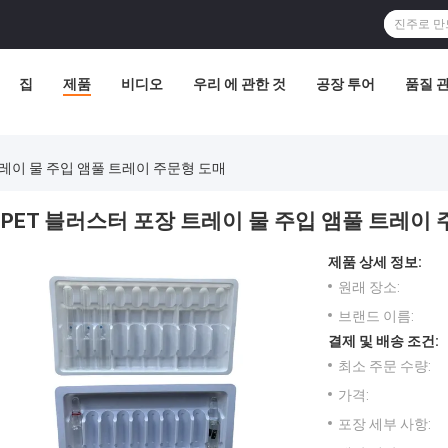
집
제품
비디오
우리 에 관한 것
공장 투어
품질 
트레이 물 주입 앰풀 트레이 주문형 도매
PET 블러스터 포장 트레이 물 주입 앰풀 트레이
제품 상세 정보:
원래 장소:
브랜드 이름:
결제 및 배송 조건:
최소 주문 수량:
가격:
포장 세부 사항: