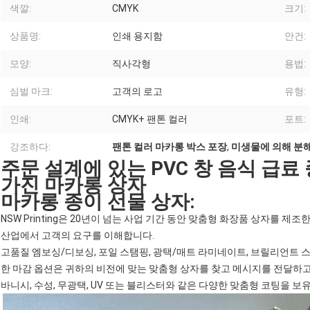
색깔:
CMYK
크기:
상품명:
인쇄 용지함
안건:
모양:
직사각형
용법:
심벌 마크:
고객의 로고
유형:
인쇄:
CMYK+ 팬톤 컬러
포트:
강조하다:
팬톤 컬러 마카롱 박스 포장
,
미생물에 의해 분해
주문 설계에 있는 PVC 창 음식 급
가진 마카롱 상자
마카롱 종이 선물 상자:
NSW Printing은 20년이 넘는 사업 기간 동안 맞춤형 화장품 상자를 
산업에서 고객의 요구를 이해합니다.
고품질 엠보싱/디보싱, 포일 스탬핑, 광택/매트 라미네이트, 브릴리언트 스
한 마감 옵션은 귀하의 비전에 맞는 맞춤형 상자를 찾고 메시지를 전달하고
바니시, 수성, 무광택, UV 또는 블리스터와 같은 다양한 맞춤형 코팅을 보