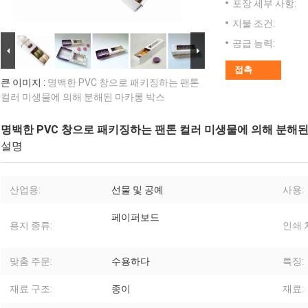
포장 세부 사항:
지불 조건:
공급 능력:
접촉
큰 이미지 :
명백한 PVC 창으로 패키징하는 팬톤
컬러 미생물에 의해 분해된 마카롱 박스
명백한 PVC 창으로 패키징하는 팬톤 컬러 미생물에 의해 분해된
설명
산업용:
선물 및 공예
사용:
페이퍼보드
용지 종류:
인쇄 
맞춤 주문:
수용하다
특징:
재료 구조:
종이
재료: