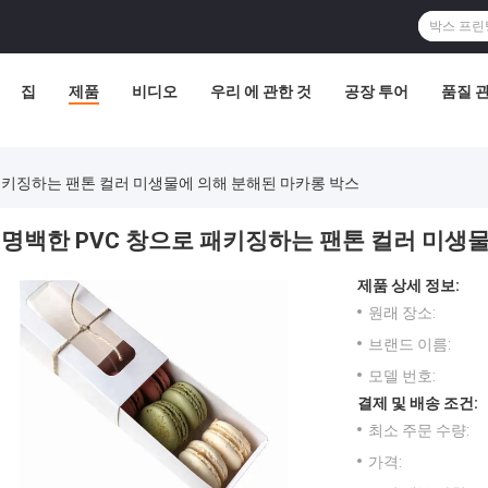
집
제품
비디오
우리 에 관한 것
공장 투어
품질 
패키징하는 팬톤 컬러 미생물에 의해 분해된 마카롱 박스
명백한 PVC 창으로 패키징하는 팬톤 컬러 미생
제품 상세 정보:
원래 장소:
브랜드 이름:
모델 번호:
결제 및 배송 조건:
최소 주문 수량:
가격: