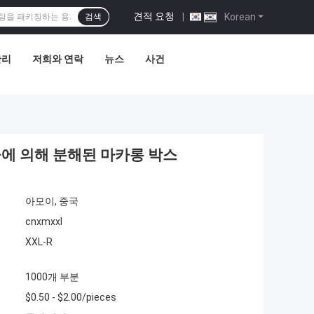
견적 요청
|
Korean
검색
관리
저희와 연락
뉴스
사건
물에 의해 분해된 마카롱 박스
아모이, 중국
cnxmxxl
XXL-R
1000개 부분
$0.50 - $2.00/pieces