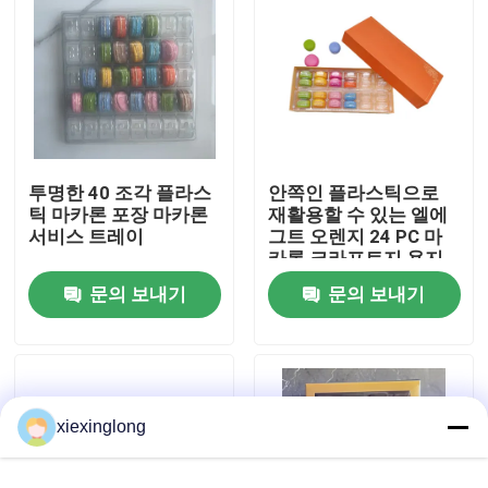
우리 에 관한 것
공장 투어
투명한 40 조각 플라스
안쪽인 플라스틱으로
품질 관리
틱 마카론 포장 마카론
재활용할 수 있는 엘에
서비스 트레이
그트 오렌지 24 PC 마
카롱 크라프트지 용지
저희와 연락
함
문의 보내기
문의 보내기
뉴스
사건
xiexinglong
EPS EPP 폼